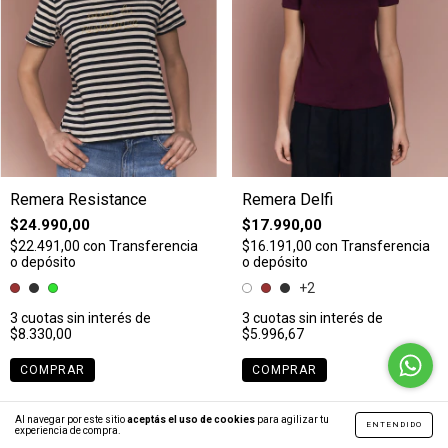
Remera Resistance
Remera Delfi
$24.990,00
$17.990,00
$22.491,00
con
Transferencia
$16.191,00
con
Transferencia
o depósito
o depósito
+2
3
cuotas sin interés de
3
cuotas sin interés de
$8.330,00
$5.996,67
COMPRAR
COMPRAR
Al navegar por este sitio
aceptás el uso de cookies
para agilizar tu
ENTENDIDO
experiencia de compra.