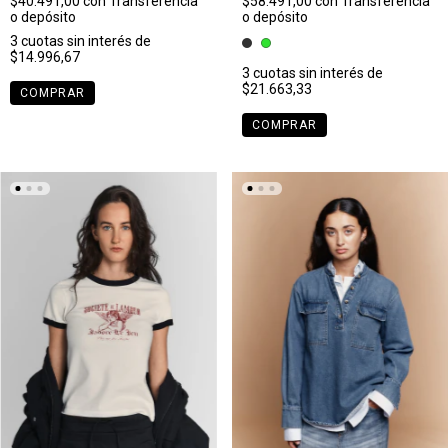
$40.491,00
con
Transferencia
$58.491,00
con
Transferencia
o depósito
o depósito
3
cuotas sin interés de
$14.996,67
3
cuotas sin interés de
$21.663,33
COMPRAR
COMPRAR